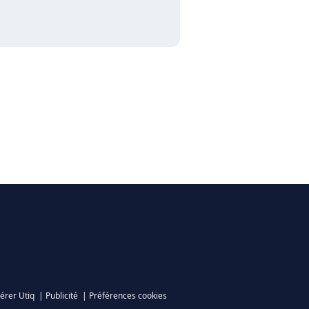
érer Utiq
|
Publicité
|
Préférences cookies