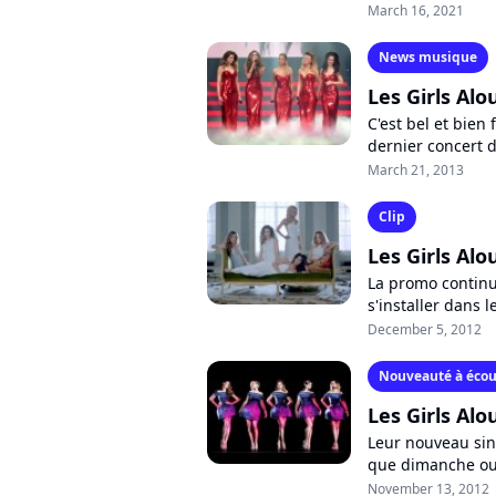
plus que quelque
March 16, 2021
News musique
Les Girls Al
C'est bel et bien 
dernier concert d
elles annoncent c
March 21, 2013
Clip
Les Girls Alo
La promo continue
s'installer dans 
Royaume-Uni, les 
December 5, 2012
Nouveauté à écou
Les Girls Alo
Leur nouveau sin
que dimanche ou
deuxième aperçu d
November 13, 2012