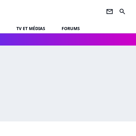
newsletter
search
TV ET MÉDIAS
FORUMS