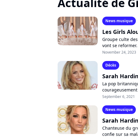
Actualité de G
News musique
Les Girls Alo
Groupe culte des
vont se reformer.
mémoire de Sarah
November 24, 2023
Décès
Sarah Hardin
La pop britanniqu
courageusement c
chanteuse du gro
September 6, 2021
News musique
Sarah Hardin
Chanteuse du gro
confie sur sa mala