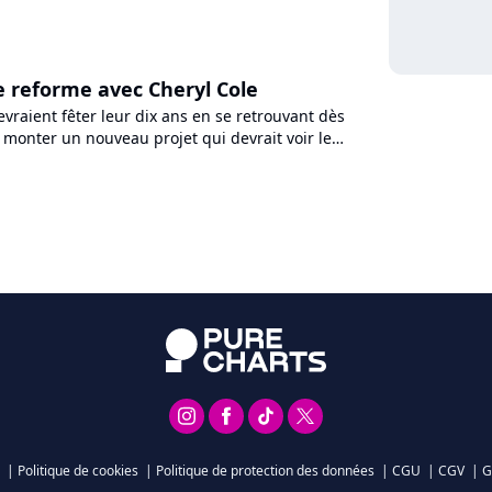
ue le groupe...
se reforme avec Cheryl Cole
evraient fêter leur dix ans en se retrouvant dès
 monter un nouveau projet qui devrait voir le
chanteuse...
|
Politique de cookies
|
Politique de protection des données
|
CGU
|
CGV
|
G