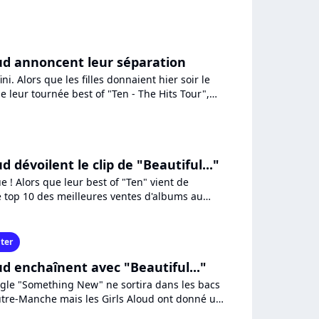
s mois...
oud annoncent leur séparation
fini. Alors que les filles donnaient hier soir le
e leur tournée best of "Ten - The Hits Tour",
e...
ud dévoilent le clip de "Beautiful..."
 ! Alors que leur best of "Ten" vient de
le top 10 des meilleures ventes d'albums au
Girls Aloud ont...
ter
ud enchaînent avec "Beautiful..."
gle "Something New" ne sortira dans les bacs
tre-Manche mais les Girls Aloud ont donné un
es titres inédits...