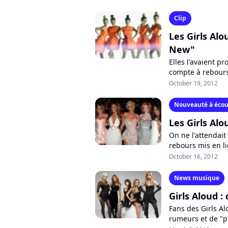
Clip
Les Girls Alo
New"
Elles l'avaient pr
compte à rebours l
Girls Aloud a pris 
October 19, 2012
Nouveauté à écou
Les Girls Al
On ne l'attendait
rebours mis en lig
hier soir, le nouv
October 16, 2012
News musique
Girls Aloud 
Fans des Girls A
rumeurs et de "p