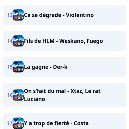
Ca se dégrade - Violentino
13
Fils de HLM - Weskano, Fuego
14
La gagne - Der-k
15
On s’fait du mal - Xtaz, Le rat
16
Luciano
Y a trop de fierté - Costa
17