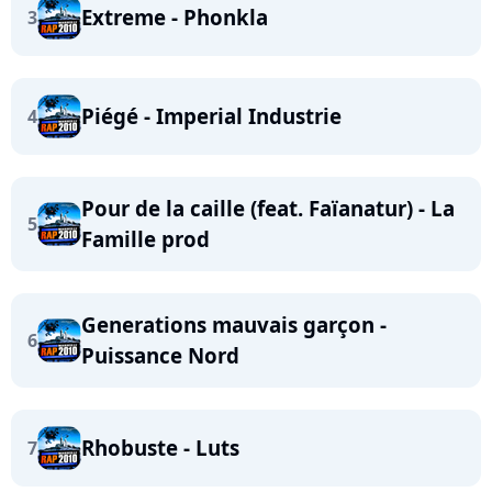
Extreme - Phonkla
3
Piégé - Imperial Industrie
4
Pour de la caille (feat. Faïanatur) - La
5
Famille prod
Generations mauvais garçon -
6
Puissance Nord
Rhobuste - Luts
7