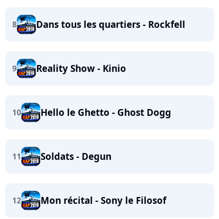
Dans tous les quartiers - Rockfell
8
Reality Show - Kinio
9
Hello le Ghetto - Ghost Dogg
10
Soldats - Degun
11
Mon récital - Sony le Filosof
12