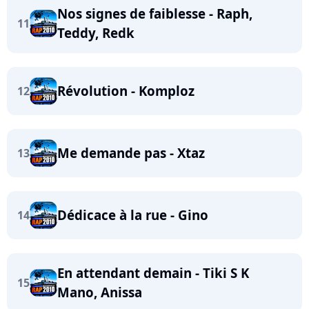
Nos signes de faiblesse - Raph,
11
Teddy, Redk
Révolution - Komploz
12
Me demande pas - Xtaz
13
Dédicace à la rue - Gino
14
En attendant demain - Tiki S K
15
Mano, Anissa