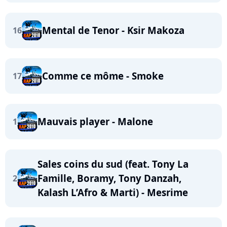
Mental de Tenor - Ksir Makoza
16
Comme ce môme - Smoke
17
Mauvais player - Malone
1
Sales coins du sud (feat. Tony La
Famille, Boramy, Tony Danzah,
2
Kalash L’Afro & Marti) - Mesrime