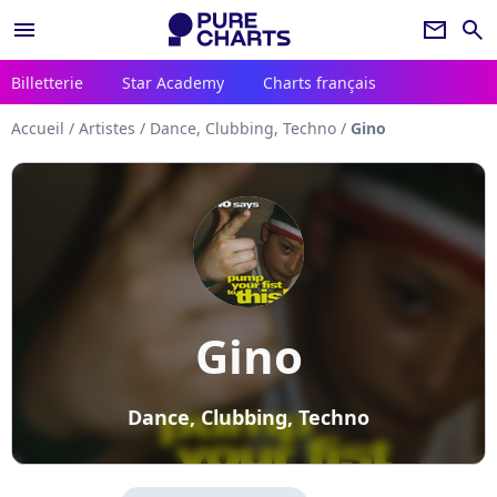
menu
newsletter
search
Billetterie
Star Academy
Charts français
Accueil
/
Artistes
/
Dance, Clubbing, Techno
/
Gino
Gino
Dance, Clubbing, Techno