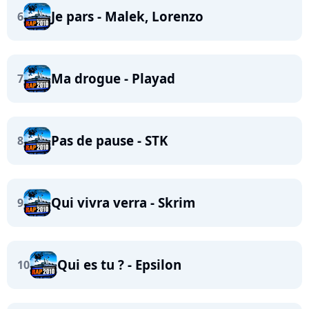
Je pars - Malek, Lorenzo
6
Ma drogue - Playad
7
Pas de pause - STK
8
Qui vivra verra - Skrim
9
Qui es tu ? - Epsilon
10