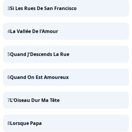
3
Si Les Rues De San Francisco
4
La Vallée De l'Amour
5
Quand J'Descends La Rue
6
Quand On Est Amoureux
7
L'Oiseau Dur Ma Tête
8
Lorsque Papa