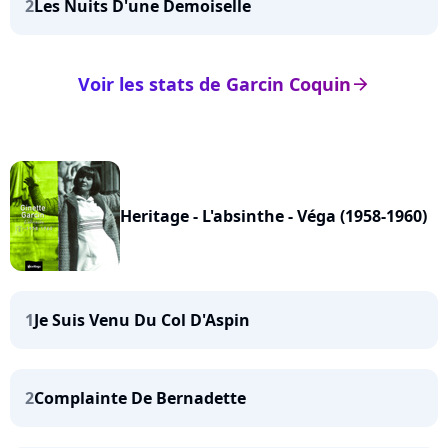
2
Les Nuits D'une Demoiselle
Voir les stats de Garcin Coquin
arrow_right
Heritage - L'absinthe - Véga (1958-1960)
1
Je Suis Venu Du Col D'Aspin
2
Complainte De Bernadette