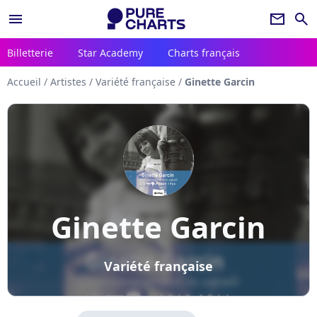
menu
newsletter
search
Billetterie
Star Academy
Charts français
Accueil
/
Artistes
/
Variété française
/
Ginette Garcin
Ginette Garcin
Variété française