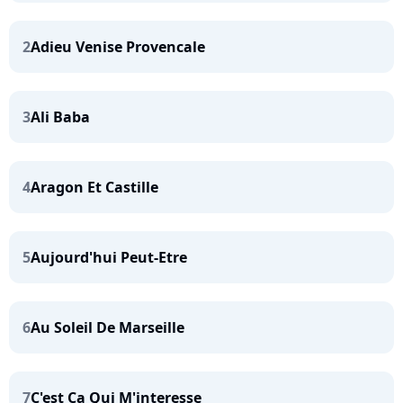
2
Adieu Venise Provencale
3
Ali Baba
4
Aragon Et Castille
5
Aujourd'hui Peut-Etre
6
Au Soleil De Marseille
7
C'est Ca Qui M'interesse