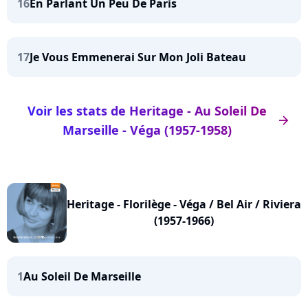
16
En Parlant Un Peu De Paris
17
Je Vous Emmenerai Sur Mon Joli Bateau
Voir les stats de Heritage - Au Soleil De
arrow_right
Marseille - Véga (1957-1958)
Heritage - Florilège - Véga / Bel Air / Riviera
(1957-1966)
1
Au Soleil De Marseille