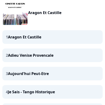
Aragon Et Castille
1
Aragon Et Castille
2
Adieu Venise Provencale
3
Aujourd'hui Peut-Etre
4
Je Sais - Tango Historique