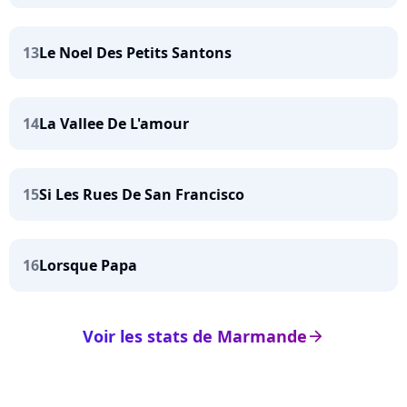
13
Le Noel Des Petits Santons
14
La Vallee De L'amour
15
Si Les Rues De San Francisco
16
Lorsque Papa
Voir les stats de Marmande
arrow_right