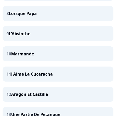
8
Lorsque Papa
9
L'Absinthe
10
Marmande
11
J'Aime La Cucaracha
12
Aragon Et Castille
13
Une Partie De Pétanque