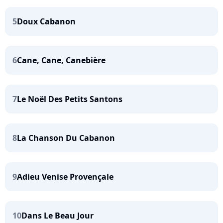
5
Doux Cabanon
6
Cane, Cane, Canebière
7
Le Noël Des Petits Santons
8
La Chanson Du Cabanon
9
Adieu Venise Provençale
10
Dans Le Beau Jour