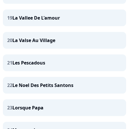
19
La Vallee De L'amour
20
La Valse Au Village
21
Les Pescadous
22
Le Noel Des Petits Santons
23
Lorsque Papa