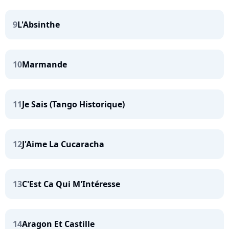
9
L'Absinthe
10
Marmande
11
Je Sais (Tango Historique)
12
J'Aime La Cucaracha
13
C'Est Ca Qui M'Intéresse
14
Aragon Et Castille