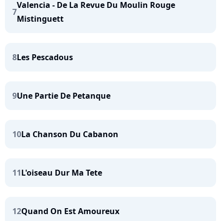
Valencia - De La Revue Du Moulin Rouge
7
Mistinguett
8
Les Pescadous
9
Une Partie De Petanque
10
La Chanson Du Cabanon
11
L'oiseau Dur Ma Tete
12
Quand On Est Amoureux