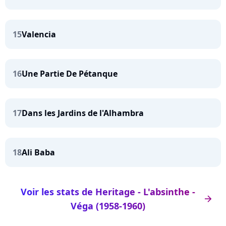
15
Valencia
16
Une Partie De Pétanque
17
Dans les Jardins de l'Alhambra
18
Ali Baba
Voir les stats de Heritage - L'absinthe -
arrow_right
Véga (1958-1960)