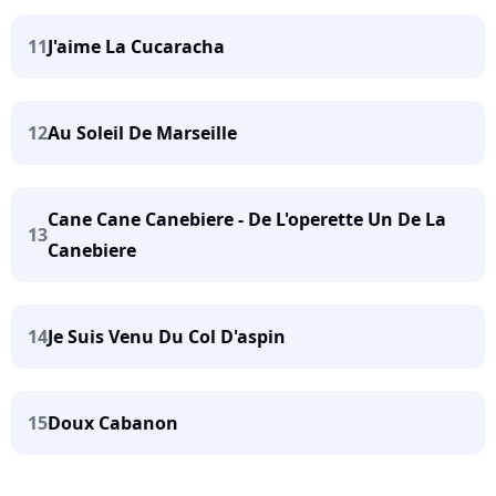
11
J'aime La Cucaracha
12
Au Soleil De Marseille
Cane Cane Canebiere - De L'operette Un De La
13
Canebiere
14
Je Suis Venu Du Col D'aspin
15
Doux Cabanon