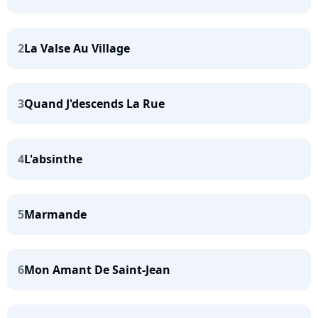
2
La Valse Au Village
3
Quand J'descends La Rue
4
L'absinthe
5
Marmande
6
Mon Amant De Saint-Jean