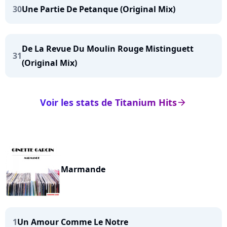
30
Une Partie De Petanque (Original Mix)
De La Revue Du Moulin Rouge Mistinguett
31
(Original Mix)
Voir les stats de Titanium Hits
arrow_right
Marmande
1
Un Amour Comme Le Notre