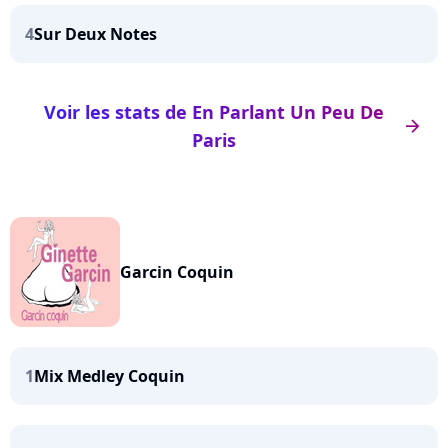
4
Sur Deux Notes
Voir les stats de En Parlant Un Peu De
arrow_right
Paris
Garcin Coquin
1
Mix Medley Coquin