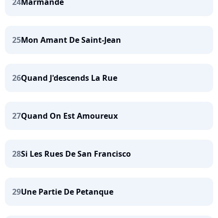
24
Marmande
25
Mon Amant De Saint-Jean
26
Quand J'descends La Rue
27
Quand On Est Amoureux
28
Si Les Rues De San Francisco
29
Une Partie De Petanque