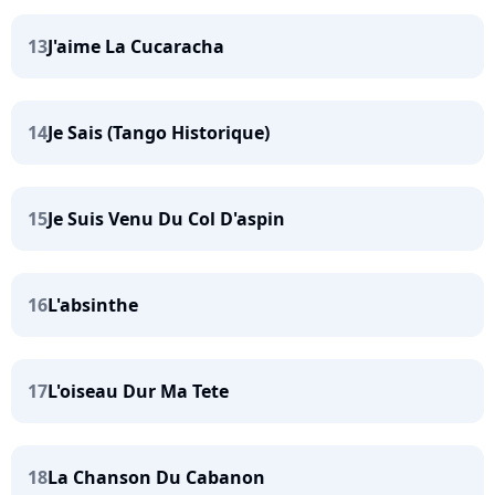
13
J'aime La Cucaracha
14
Je Sais (Tango Historique)
15
Je Suis Venu Du Col D'aspin
16
L'absinthe
17
L'oiseau Dur Ma Tete
18
La Chanson Du Cabanon