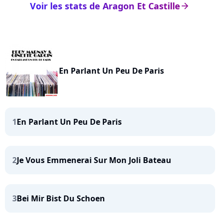
Voir les stats de Aragon Et Castille
arrow_right
En Parlant Un Peu De Paris
1
En Parlant Un Peu De Paris
2
Je Vous Emmenerai Sur Mon Joli Bateau
3
Bei Mir Bist Du Schoen