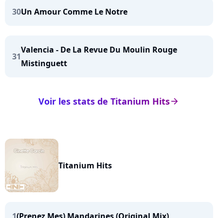
30
Un Amour Comme Le Notre
Valencia - De La Revue Du Moulin Rouge
31
Mistinguett
Voir les stats de Titanium Hits
arrow_right
Titanium Hits
1
(Prenez Mes) Mandarines (Original Mix)