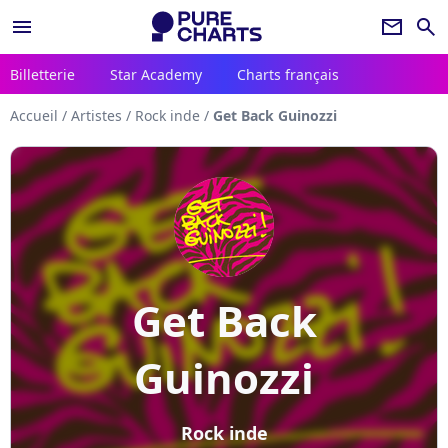
menu
newsletter
search
Billetterie
Star Academy
Charts français
Accueil
/
Artistes
/
Rock inde
/
Get Back Guinozzi
Get Back
Guinozzi
Rock inde