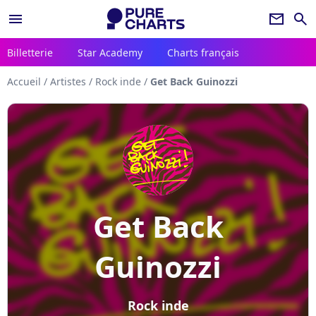
menu
newsletter
search
Billetterie
Star Academy
Charts français
Accueil
/
Artistes
/
Rock inde
/
Get Back Guinozzi
Get Back
Guinozzi
Rock inde