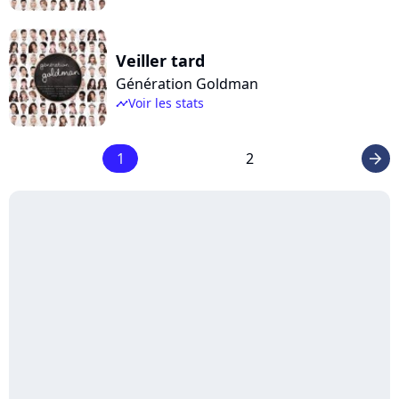
Veiller tard
Génération Goldman
Voir les stats
timeline
1
2
arrow_right