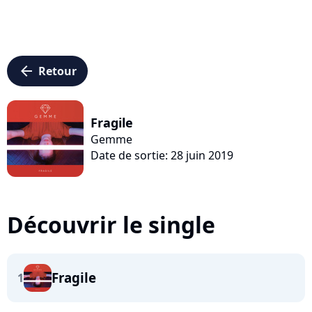
arrow_left
Retour
Fragile
Gemme
Date de sortie: 28 juin 2019
Découvrir le single
Fragile
1