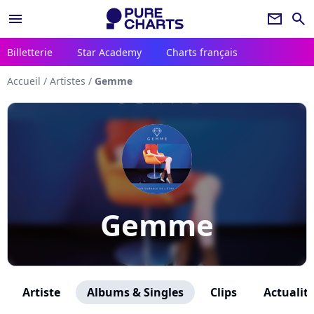
menu
newsletter
search
Billetterie
Star Academy
Charts français
Accueil
/
Artistes
/
Gemme
Gemme
Artiste
Albums & Singles
Clips
Actualit