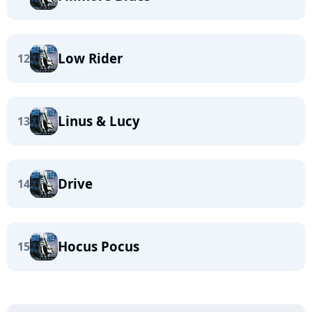
Low Rider
12
Linus & Lucy
13
Drive
14
Hocus Pocus
15