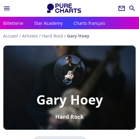
menu
newsletter
search
Billetterie
Star Academy
Charts français
Accueil
/
Artistes
/
Hard Rock
/
Gary Hoey
Gary Hoey
Hard Rock