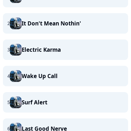
It Don't Mean Nothin'
2
Electric Karma
3
Wake Up Call
4
Surf Alert
5
Last Good Nerve
6