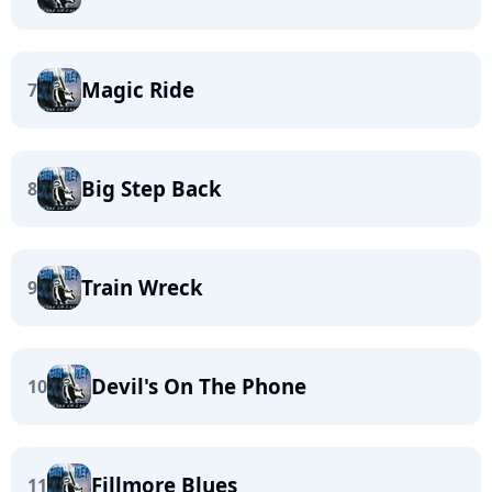
Magic Ride
7
Big Step Back
8
Train Wreck
9
Devil's On The Phone
10
Fillmore Blues
11