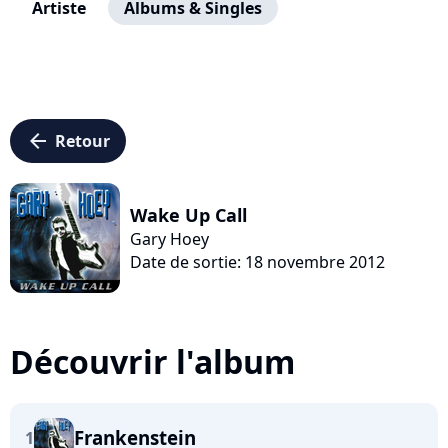
Artiste
Albums & Singles
arrow_left
Retour
Wake Up Call
Gary Hoey
Date de sortie: 18 novembre 2012
Découvrir l'album
Frankenstein
1