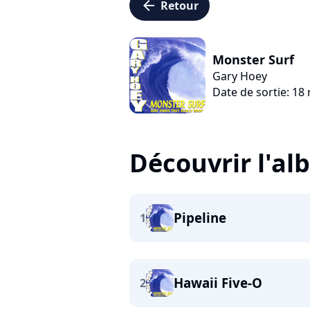
arrow_left
Retour
Monster Surf
Gary Hoey
Date de sortie: 1
Découvrir l'a
Pipeline
1
Hawaii Five-O
2