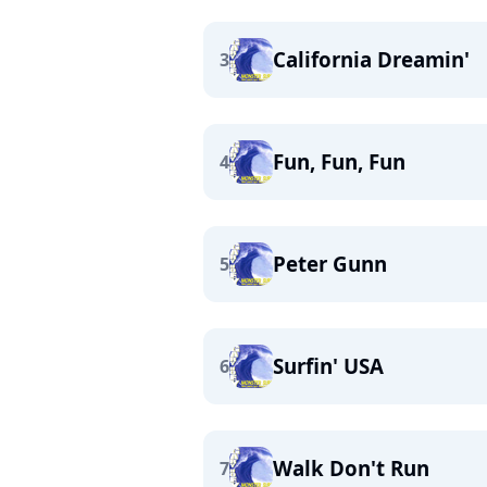
California Dreamin'
3
Fun, Fun, Fun
4
Peter Gunn
5
Surfin' USA
6
Walk Don't Run
7