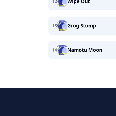
Wipe Out
12
Grog Stomp
13
Namotu Moon
14