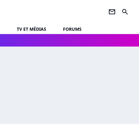
newsletter
search
TV ET MÉDIAS
FORUMS