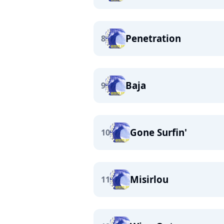
Penetration
8
Baja
9
Gone Surfin'
10
Misirlou
11