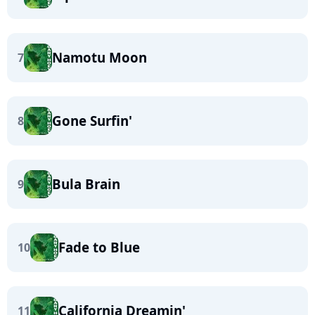
Namotu Moon
7
Gone Surfin'
8
Bula Brain
9
Fade to Blue
10
California Dreamin'
11