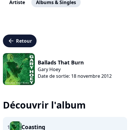
Artiste
Albums & Singles
arrow_left
Retour
Ballads That Burn
Gary Hoey
Date de sortie: 18 novembre 2012
Découvrir l'album
Coasting
1