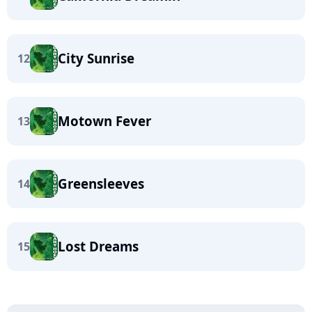
City Sunrise
12
Motown Fever
13
Greensleeves
14
Lost Dreams
15