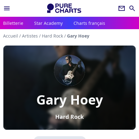
menu
newsletter
search
Billetterie
Star Academy
Charts français
Accueil
/
Artistes
/
Hard Rock
/
Gary Hoey
Gary Hoey
Hard Rock