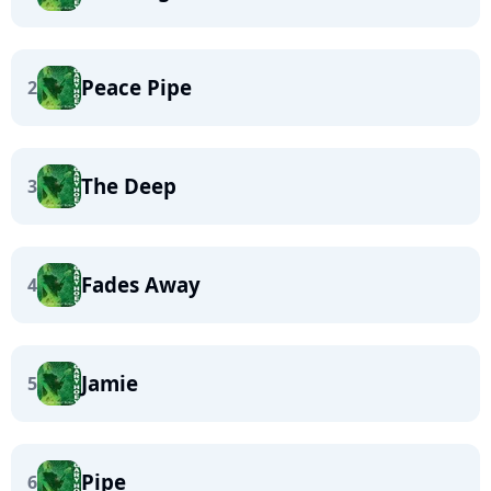
Peace Pipe
2
The Deep
3
Fades Away
4
Jamie
5
Pipe
6