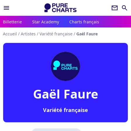
menu
newsletter
search
Billetterie
Star Academy
Charts français
Accueil
/
Artistes
/
Variété française
/
Gaël Faure
Gaël Faure
Variété française