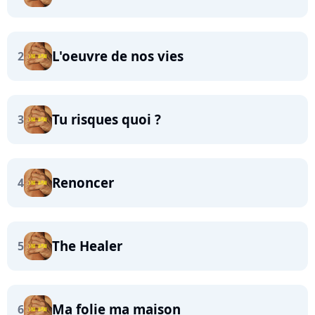
L'oeuvre de nos vies
2
Tu risques quoi ?
3
Renoncer
4
The Healer
5
Ma folie ma maison
6