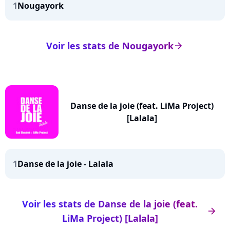
1
Nougayork
Voir les stats de Nougayork
arrow_right
Danse de la joie (feat. LiMa Project)
[Lalala]
1
Danse de la joie - Lalala
Voir les stats de Danse de la joie (feat.
arrow_right
LiMa Project) [Lalala]