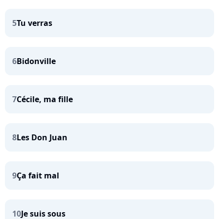
5
Tu verras
6
Bidonville
7
Cécile, ma fille
8
Les Don Juan
9
Ça fait mal
10
Je suis sous