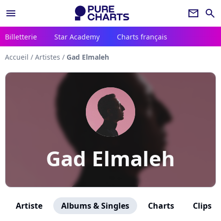
menu
newsletter
search
Billetterie
Star Academy
Charts français
Accueil
/
Artistes
/
Gad Elmaleh
Gad Elmaleh
Artiste
Albums & Singles
Charts
Clips