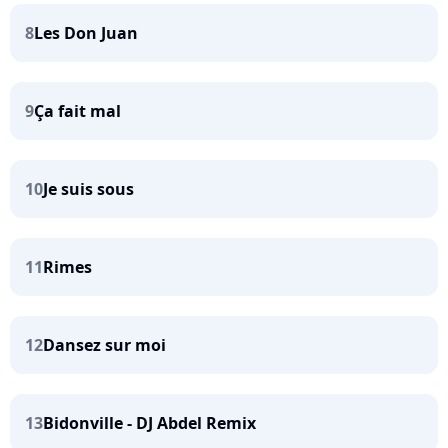
8
Les Don Juan
9
Ça fait mal
10
Je suis sous
11
Rimes
12
Dansez sur moi
13
Bidonville - DJ Abdel Remix