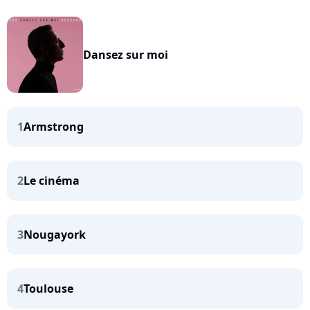
Dansez sur moi
1
Armstrong
2
Le cinéma
3
Nougayork
4
Toulouse