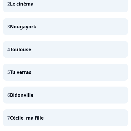
2
Le cinéma
3
Nougayork
4
Toulouse
5
Tu verras
6
Bidonville
7
Cécile, ma fille