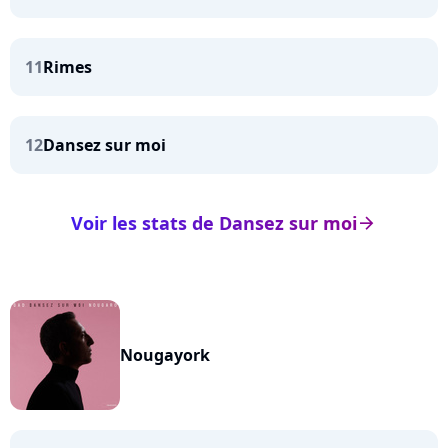
11
Rimes
12
Dansez sur moi
Voir les stats de Dansez sur moi
arrow_right
Nougayork