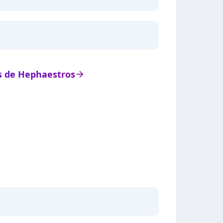
ts de Hephaestros
arrow_right