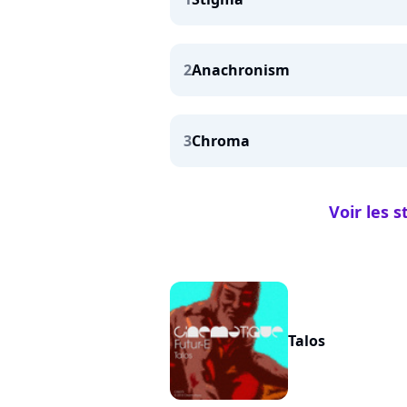
2
Anachronism
3
Chroma
Voir les 
Talos