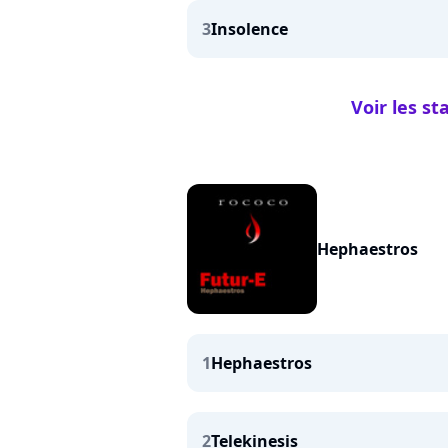
3
Insolence
Voir les s
Hephaestros
1
Hephaestros
2
Telekinesis