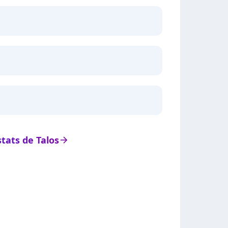
stats de Talos
arrow_right