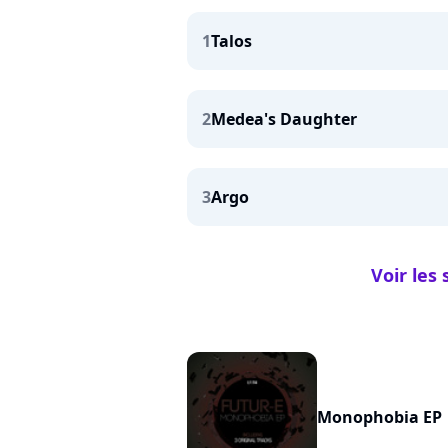
1
Talos
2
Medea's Daughter
3
Argo
Voir les 
Monophobia EP