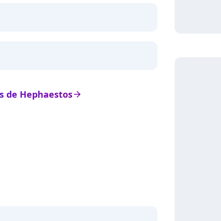
ats de Hephaestos
arrow_right