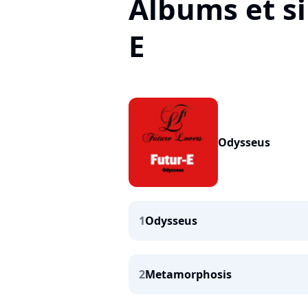
Albums et si
E
Odysseus
1
Odysseus
2
Metamorphosis