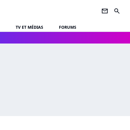
newsletter
search
TV ET MÉDIAS
FORUMS