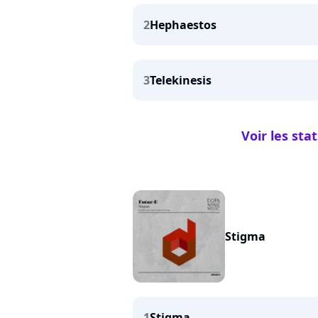
2
Hephaestos
3
Telekinesis
Voir les st
Stigma
1
Stigma