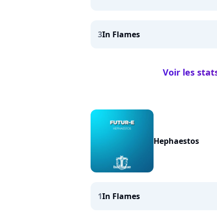
3
In Flames
Voir les sta
Hephaestos
1
In Flames