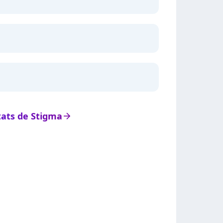
stats de Stigma
arrow_right