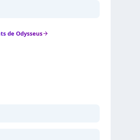
tats de Odysseus
arrow_right