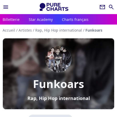
menu
newsletter
search
Billetterie
Star Academy
Charts français
Accueil
/
Artistes
/
Rap, Hip Hop international
/
Funkoars
Funkoars
Rap, Hip Hop international