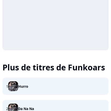
Plus de titres de Funkoars
1
Hurro
2
Da Na Na