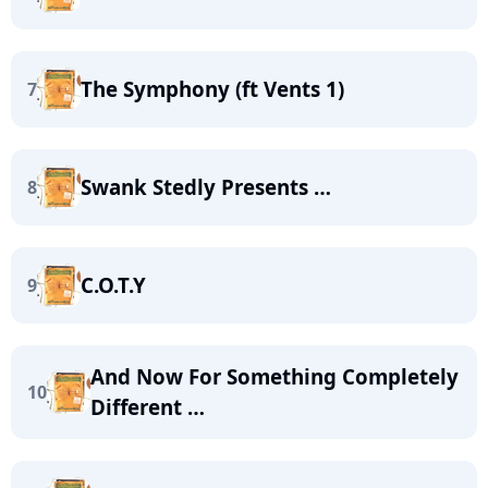
The Symphony (ft Vents 1)
7
Swank Stedly Presents …
8
C.O.T.Y
9
And Now For Something Completely
10
Different …