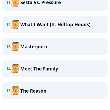
Sesta Vs. Pressure
11
What I Want (ft. Hilltop Hoods)
12
Masterpiece
13
Meet The Family
14
The Reason
15