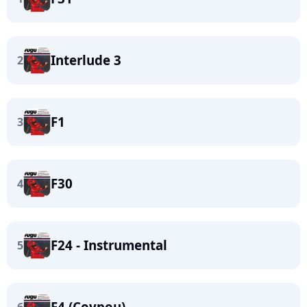
Interlude 3
2
F1
3
F30
4
F24 - Instrumental
5
F4 (Coypou)