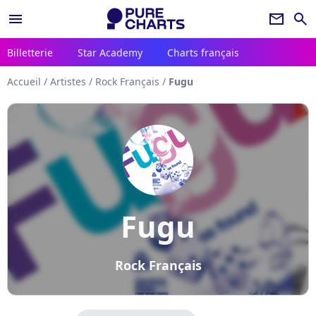
menu
newsletter
search
Billetterie
Star Academy
Charts français
Accueil
/
Artistes
/
Rock Français
/
Fugu
Fugu
Rock Français