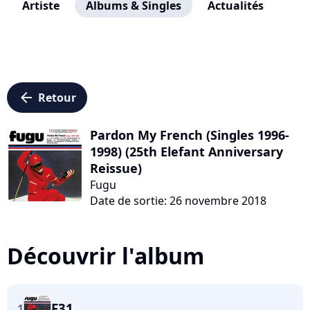
Artiste
Albums & Singles
Actualités
arrow_left
Retour
Pardon My French (Singles 1996-
1998) (25th Elefant Anniversary
Reissue)
Fugu
Date de sortie: 26 novembre 2018
Découvrir l'album
F31
1