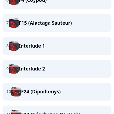
6
F15 (Alactaga Sauteur)
7
Interlude 1
8
Interlude 2
9
F24 (Dipodomys)
10