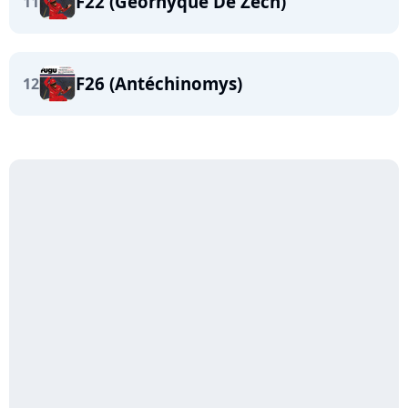
F22 (Géorhyque De Zech)
11
F26 (Antéchinomys)
12