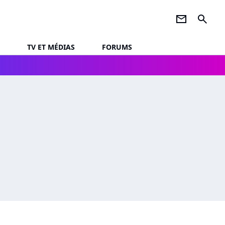
newsletter
search
TV ET MÉDIAS
FORUMS