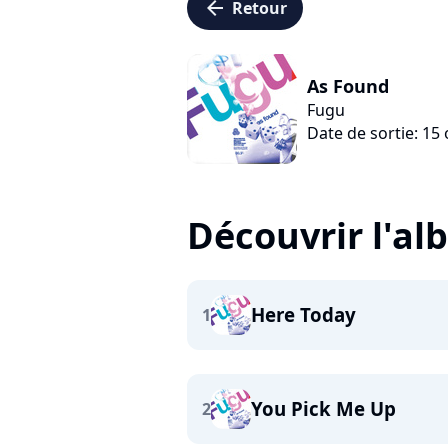
arrow_left
Retour
As Found
Fugu
Date de sortie: 15
Découvrir l'a
Here Today
1
You Pick Me Up
2