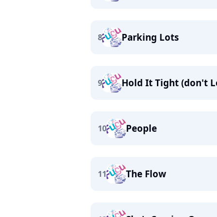
Parking Lots
8
Hold It Tight (don't L
9
People
10
The Flow
11