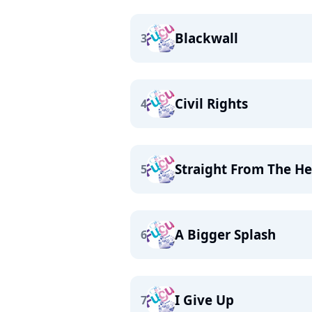
Blackwall
3
Civil Rights
4
Straight From The He
5
A Bigger Splash
6
I Give Up
7