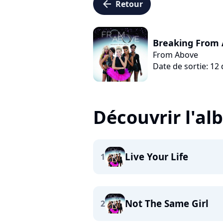
arrow_left
Retour
Breaking From
From Above
Date de sortie: 1
Découvrir l'a
Live Your Life
1
Not The Same Girl
2