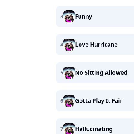
Funny
3
Love Hurricane
4
No Sitting Allowed
5
Gotta Play It Fair
6
Hallucinating
7