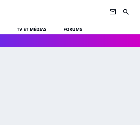
newsletter
search
TV ET MÉDIAS
FORUMS