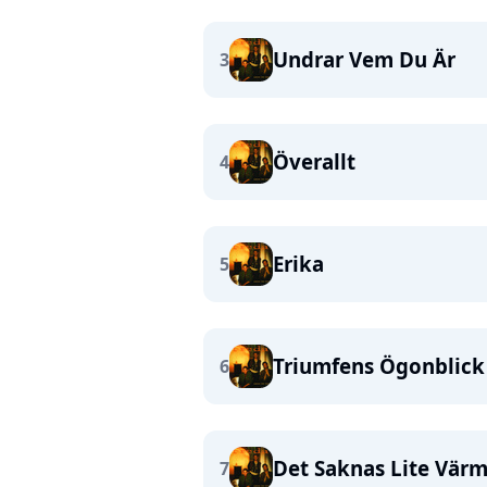
Undrar Vem Du Är
3
Överallt
4
Erika
5
Triumfens Ögonblick
6
Det Saknas Lite Vär
7