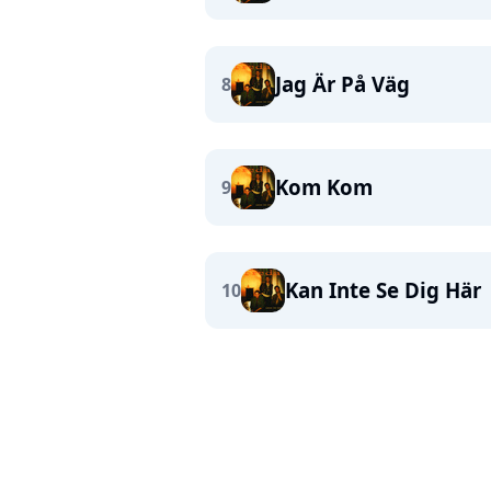
Jag Är På Väg
8
Kom Kom
9
Kan Inte Se Dig Här
10