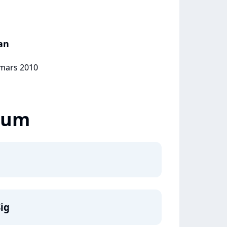
an
 mars 2010
lbum
ig