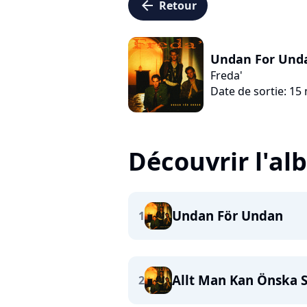
arrow_left
Retour
Undan For Und
Freda'
Date de sortie: 15
Découvrir l'a
Undan För Undan
1
Allt Man Kan Önska S
2