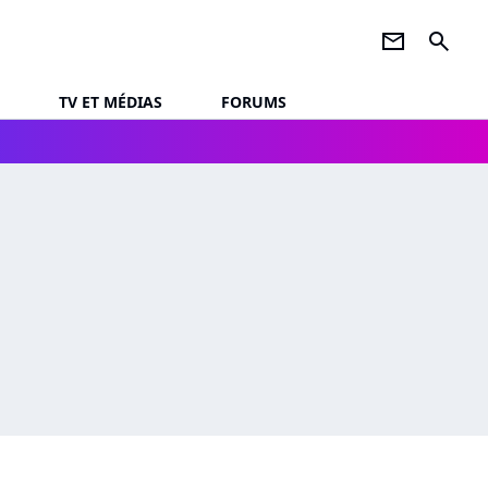
newsletter
search
TV ET MÉDIAS
FORUMS