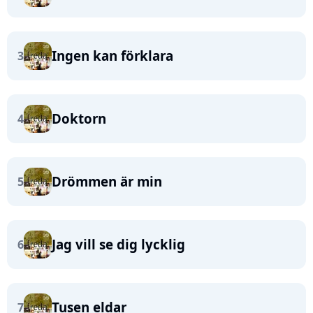
Ingen kan förklara
3
Doktorn
4
Drömmen är min
5
Jag vill se dig lycklig
6
Tusen eldar
7