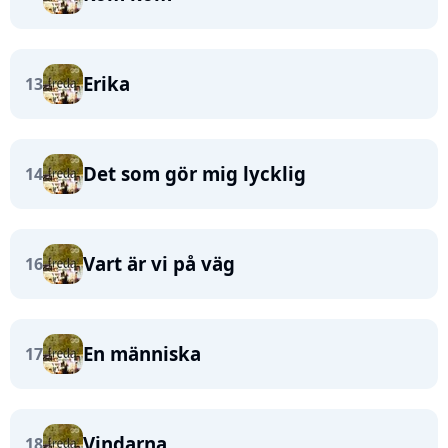
Erika
13
Det som gör mig lycklig
14
Vart är vi på väg
16
En människa
17
Vindarna
18