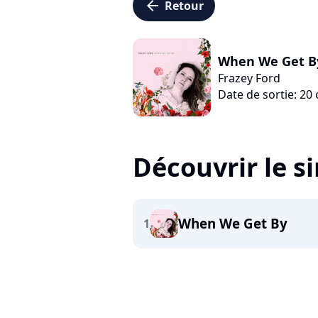
arrow_left
Retour
When We Get B
Frazey Ford
Date de sortie: 20
Découvrir le s
When We Get By
1