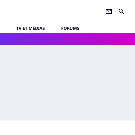
newsletter
search
TV ET MÉDIAS
FORUMS