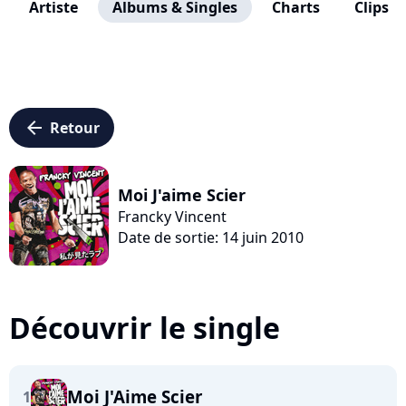
Artiste
Albums & Singles
Charts
Clips
arrow_left
Retour
Moi J'aime Scier
Francky Vincent
Date de sortie: 14 juin 2010
Découvrir le single
Moi J'Aime Scier
1