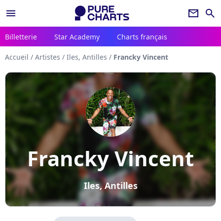
menu
newsletter
search
Billetterie
Star Academy
Charts français
Accueil
/
Artistes
/
Iles, Antilles
/
Francky Vincent
Francky Vincent
Iles, Antilles