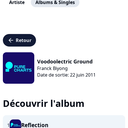
Artiste
Albums & Singles
arrow_left
Retour
Voodoolectric Ground
Franck Biyong
Date de sortie: 22 juin 2011
Découvrir l'album
Reflection
1