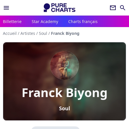
menu
newsletter
search
Billetterie
Star Academy
Charts français
Accueil
/
Artistes
/
Soul
/
Franck Biyong
Franck Biyong
Soul