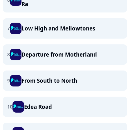
6
Ra
Low High and Mellowtones
7
Departure from Motherland
8
From South to North
9
Edea Road
10