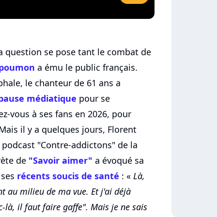
 question se pose tant le combat de
u poumon
a ému le public français.
hale, le chanteur de 61 ans a
pause médiatique
pour se
ez-vous à ses fans en 2026, pour
Mais il y a quelques jours, Florent
e podcast "Contre-addictons" de la
rète de
"Savoir aimer"
a évoqué sa
 ses
récents soucis de santé
: «
Là,
int au milieu de ma vue. Et j'ai déjà
-là, il faut faire gaffe". Mais je ne sais