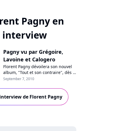
rent Pagny en
interview
Pagny vu par Grégoire,
Lavoine et Calogero
Florent Pagny dévoilera son nouvel
album, "Tout et son contraire", dès le
8 novembre prochain. Un disque sur
September 7, 2010
lequel collaborent notamment
Emmanuelle Cosso-Merad, Jérôme
Attal, Vincent Baguian, Daran, John
l'interview de Florent Pagny
Mamann, mais aussi Grégoire, Marc
Lavoine, et Calogero : visionnez les
interview de ces trois derniers...