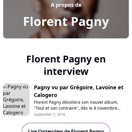
A propos de
Florent Pagny
Florent Pagny en
interview
Pagny vu par Grégoire, Lavoine et
Calogero
Florent Pagny dévoilera son nouvel album,
"Tout et son contraire", dès le 8 novembre
prochain. Un disque sur lequel collaborent
September 7, 2010
notamment Emmanuelle Cosso-Merad, Jérôme
Attal, Vincent Baguian, Daran, John Mamann,
Lire l'interview de Florent Pagny
mais aussi Grégoire, Marc Lavoine, et Calogero