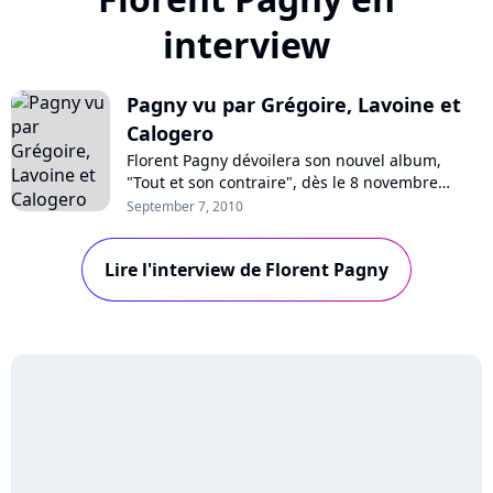
interview
Pagny vu par Grégoire, Lavoine et
Calogero
Florent Pagny dévoilera son nouvel album,
"Tout et son contraire", dès le 8 novembre
prochain. Un disque sur lequel collaborent
September 7, 2010
notamment Emmanuelle Cosso-Merad, Jérôme
Attal, Vincent Baguian, Daran, John Mamann,
Lire l'interview de Florent Pagny
mais aussi Grégoire, Marc Lavoine, et Calogero
: visionnez les interview de ces trois derniers...