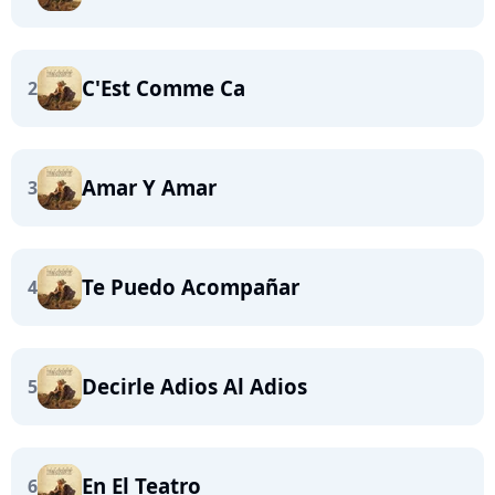
C'Est Comme Ca
2
Amar Y Amar
3
Te Puedo Acompañar
4
Decirle Adios Al Adios
5
En El Teatro
6