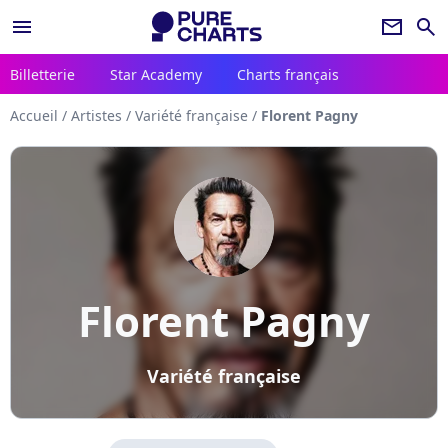
menu
newsletter
search
Billetterie
Star Academy
Charts français
Accueil
/
Artistes
/
Variété française
/
Florent Pagny
Florent Pagny
Variété française