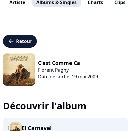
Artiste
Albums & Singles
Charts
Clips
arrow_left
Retour
C'est Comme Ca
Florent Pagny
Date de sortie: 19 mai 2009
Découvrir l'album
El Carnaval
1