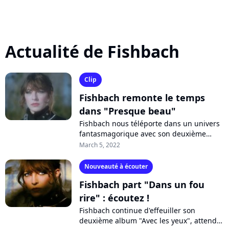
Actualité de Fishbach
Clip
Fishbach remonte le temps
dans "Presque beau"
Fishbach nous téléporte dans un univers
fantasmagorique avec son deuxième
album "Avec les yeux". Après "Masque
March 5, 2022
d'or" ou "Téléportation", le voyage se...
Nouveauté à écouter
Fishbach part "Dans un fou
rire" : écoutez !
Fishbach continue d'effeuiller son
deuxième album "Avec les yeux", attendu