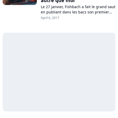
autre que moi"
Le 27 janvier, Fishbach a fait le grand saut
en publiant dans les bacs son premier
album "A ta merci". Son talent, la
April 6, 2017
chanteuse française le révèle
pleinement...