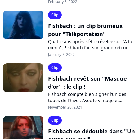
dans les bacs le 25 février prochain.
February 6, 2022
Après "Téléportation" et le tubesque...
Clip
Fishbach : un clip brumeux
pour "Téléportation"
Quatre ans après s'être révélée sur "A ta
merci", Fishbach fait son grand retour
avec "Téléportation", une chanson à
January 7, 2022
l'ambiance très sombre et romantique....
Clip
Fishbach revêt son "Masque
d'or" : le clip !
Fishbach compte bien signer l'un des
tubes de l'hiver. Avec le vintage et
irrésistible "Masque d'or", la chanteuse
November 28, 2021
remonte dans les années 80 et amorce...
Clip
Fishbach se dédouble dans "Un