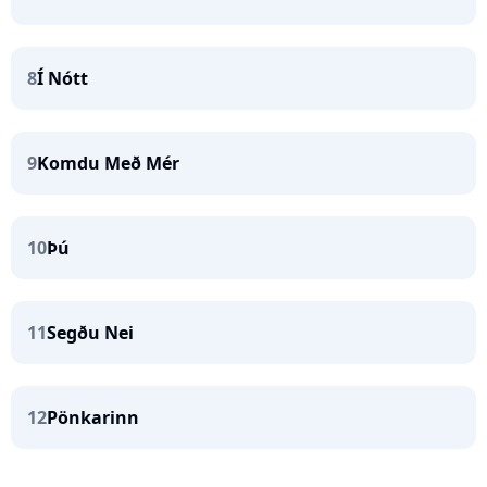
8
Í Nótt
9
Komdu Með Mér
10
Þú
11
Segðu Nei
12
Pönkarinn