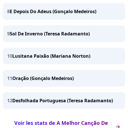
8
E Depois Do Adeus (Gonçalo Medeiros)
9
Sol De Inverno (Teresa Radamanto)
10
Lusitana Paixão (Mariana Norton)
11
Oração (Gonçalo Medeiros)
12
Desfolhada Portuguesa (Teresa Radamanto)
Voir les stats de A Melhor Canção De
arrow_right