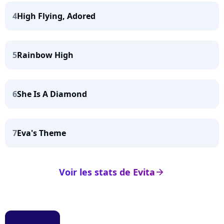
4
High Flying, Adored
5
Rainbow High
6
She Is A Diamond
7
Eva's Theme
Voir les stats de Evita
arrow_right