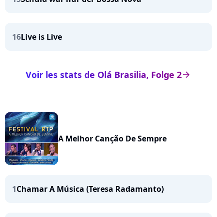
16
Live is Live
Voir les stats de Olá Brasilia, Folge 2
arrow_right
A Melhor Canção De Sempre
1
Chamar A Música (Teresa Radamanto)