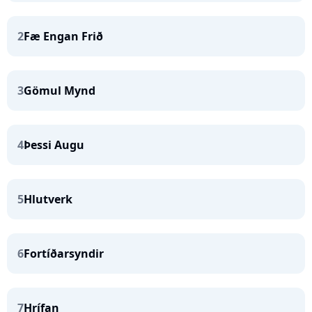
2
Fæ Engan Frið
3
Gömul Mynd
4
Þessi Augu
5
Hlutverk
6
Fortíðarsyndir
7
Hrífan