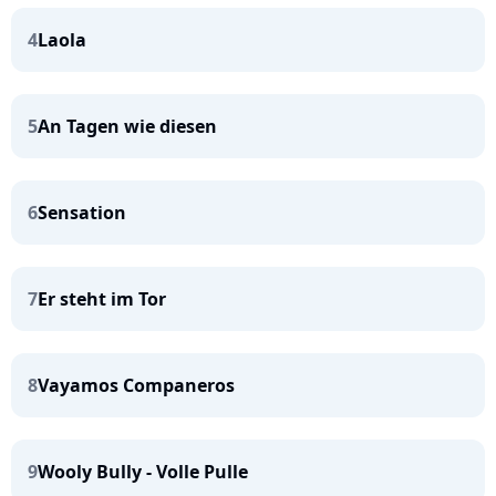
4
Laola
5
An Tagen wie diesen
6
Sensation
7
Er steht im Tor
8
Vayamos Companeros
9
Wooly Bully - Volle Pulle