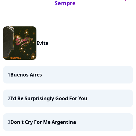
Sempre
Evita
1
Buenos Aires
2
I'd Be Surprisingly Good For You
3
Don't Cry For Me Argentina