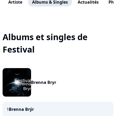
Artiste
Albums & Singles
Actualités
Pho
Albums et singles de
Festival
Brenna Bryr
1
Brenna Brýr