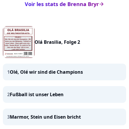
Voir les stats de Brenna Bryr
arrow_right
Olá Brasilia, Folge 2
1
Olé, Olé wir sind die Champions
2
Fußball ist unser Leben
3
Marmor, Stein und Eisen bricht