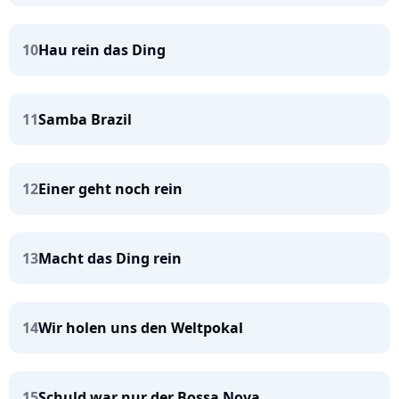
10
Hau rein das Ding
11
Samba Brazil
12
Einer geht noch rein
13
Macht das Ding rein
14
Wir holen uns den Weltpokal
15
Schuld war nur der Bossa Nova