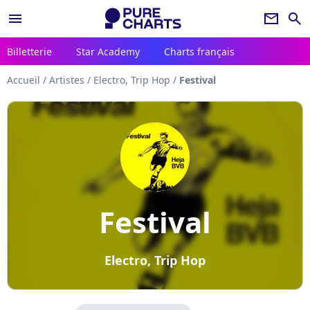
menu
newsletter
search
Billetterie
Star Academy
Charts français
Accueil
/
Artistes
/
Electro, Trip Hop
/
Festival
Festival
Electro, Trip Hop