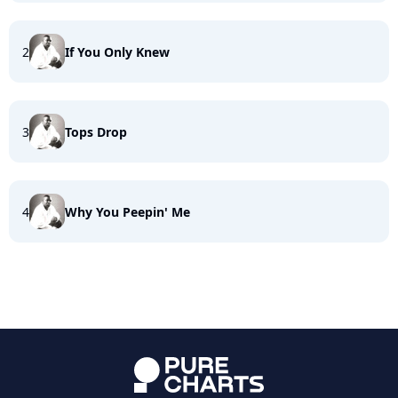
2
If You Only Knew
3
Tops Drop
4
Why You Peepin' Me