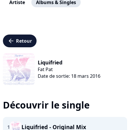
Artiste
Albums & Singles
arrow_left
Retour
Liquifried
Fat Pat
Date de sortie: 18 mars 2016
Découvrir le single
Liquifried - Original Mix
1