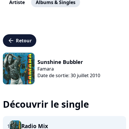
Artiste
Albums & Singles
arrow_left
Retour
Sunshine Bubbler
Famara
Date de sortie: 30 juillet 2010
Découvrir le single
Radio Mix
1