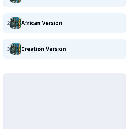
African Version
2
Creation Version
3