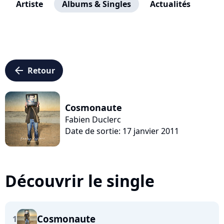
Artiste
Albums & Singles
Actualités
arrow_left
Retour
Cosmonaute
Fabien Duclerc
Date de sortie: 17 janvier 2011
Découvrir le single
Cosmonaute
1