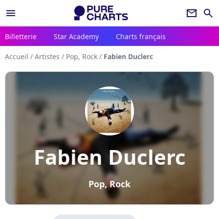
menu
newsletter
search
Billetterie
Star Academy
Charts français
Accueil
/
Artistes
/
Pop, Rock
/
Fabien Duclerc
Fabien Duclerc
Pop, Rock