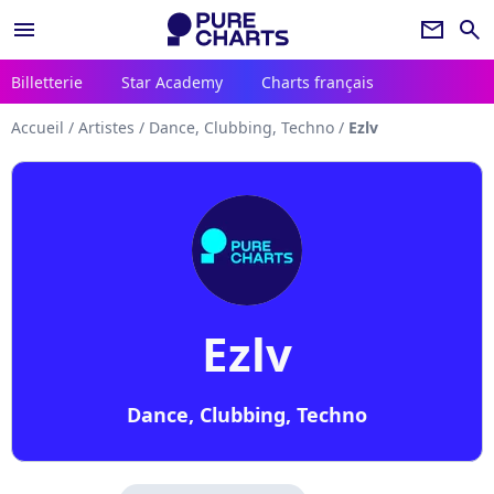
menu
newsletter
search
Billetterie
Star Academy
Charts français
Accueil
/
Artistes
/
Dance, Clubbing, Techno
/
Ezlv
Ezlv
Dance, Clubbing, Techno