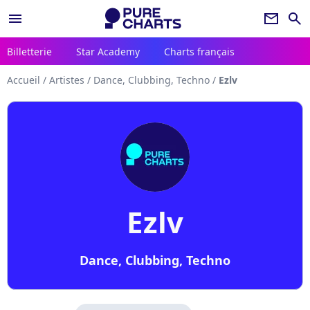
menu
newsletter
search
Billetterie
Star Academy
Charts français
Accueil
/
Artistes
/
Dance, Clubbing, Techno
/
Ezlv
Ezlv
Dance, Clubbing, Techno