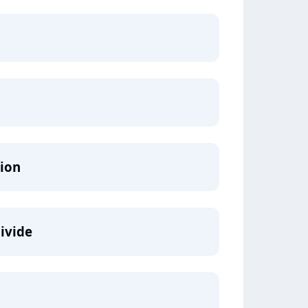
tion
Divide