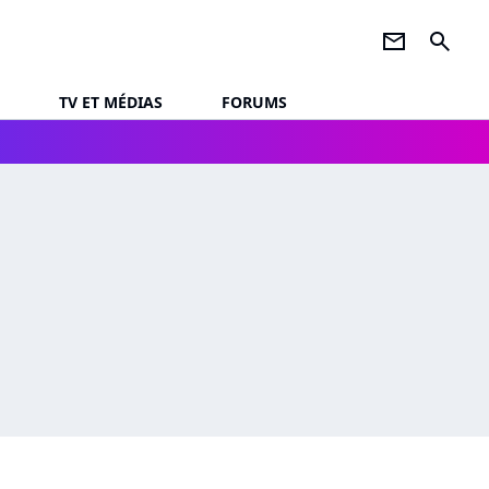
newsletter
search
TV ET MÉDIAS
FORUMS