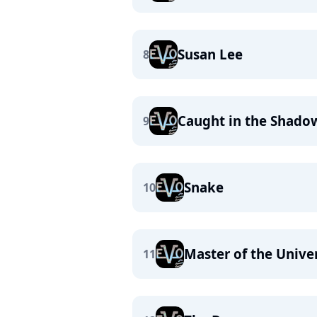
Susan Lee
8
Caught in the Shado
9
Snake
10
Master of the Unive
11