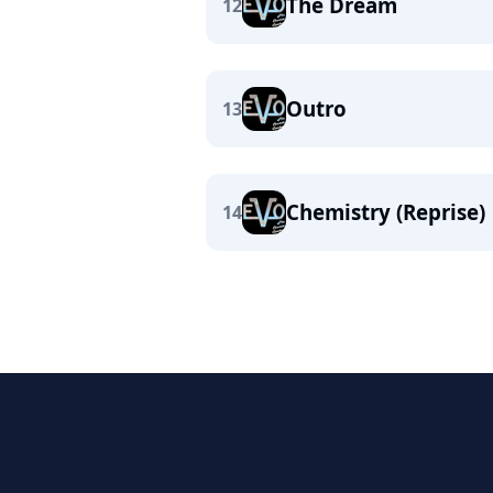
The Dream
12
Outro
13
Chemistry (Reprise)
14