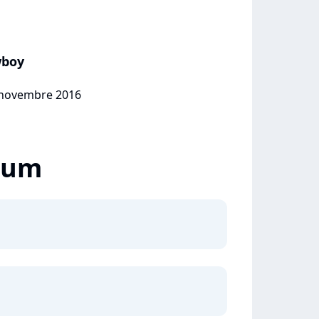
wboy
2 novembre 2016
lbum