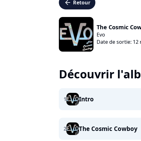
arrow_left
Retour
The Cosmic Co
Evo
Date de sortie: 1
Découvrir l'a
Intro
1
The Cosmic Cowboy
2