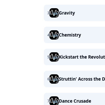
Gravity
3
Chemistry
4
Kickstart the Revolu
5
Struttin' Across the 
6
Dance Crusade
7