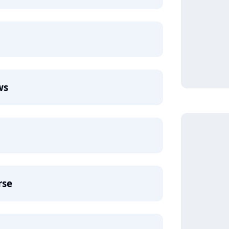
ws
rse