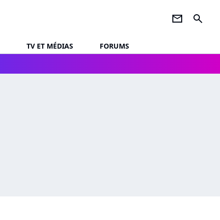
newsletter
search
TV ET MÉDIAS
FORUMS