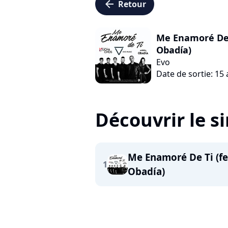
arrow_left
Retour
Me Enamoré De 
Obadía)
Evo
Date de sortie: 15
Découvrir le s
Me Enamoré De Ti (f
1
Obadía)