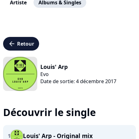
Artiste
Albums & Singles
arrow_left
Retour
Louis' Arp
Evo
Date de sortie: 4 décembre 2017
Découvrir le single
Louis' Arp - Original mix
1