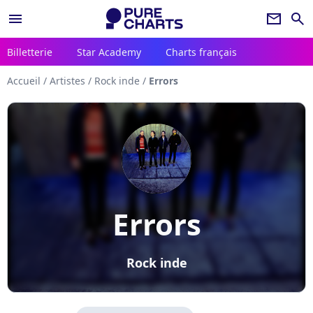
menu
newsletter
search
Billetterie
Star Academy
Charts français
Accueil
/
Artistes
/
Rock inde
/
Errors
Errors
Rock inde