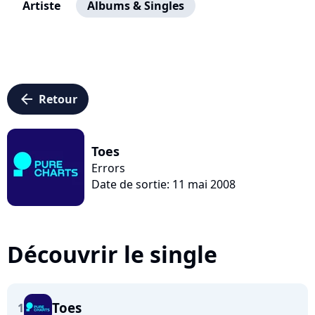
Artiste
Albums & Singles
arrow_left
Retour
Toes
Errors
Date de sortie: 11 mai 2008
Découvrir le single
Toes
1