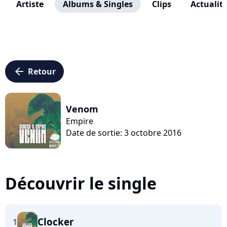
Artiste
Albums & Singles
Clips
Actualit
arrow_left
Retour
Venom
Empire
Date de sortie: 3 octobre 2016
Découvrir le single
Clocker
1