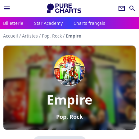
menu
newsletter
search
Billetterie
Star Academy
Charts français
Accueil
/
Artistes
/
Pop, Rock
/
Empire
Empire
Pop, Rock