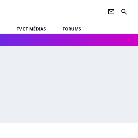
newsletter
search
TV ET MÉDIAS
FORUMS