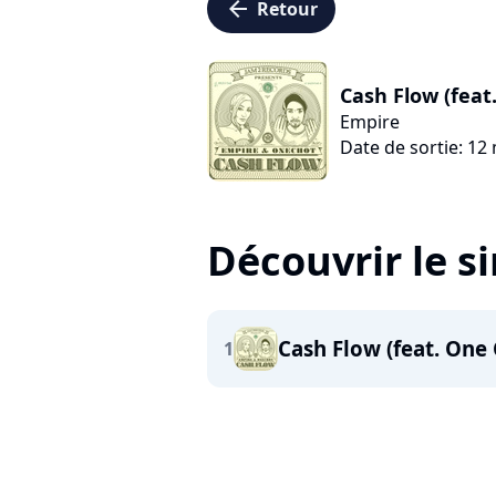
arrow_left
Retour
Cash Flow (feat.
Empire
Date de sortie: 12
Découvrir le s
Cash Flow (feat. One
1