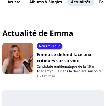
Artiste
Albums & Singles
Actualités
Fo
Actualité de Emma
News musique
Emma se défend face aux
critiques sur sa voix
Candidate emblématique de la "Star
Academy" vue dans la dernière saison de
"Danse avec les stars", Emma se défend
April 22, 2026
dans un podcast après avoir reçu des...