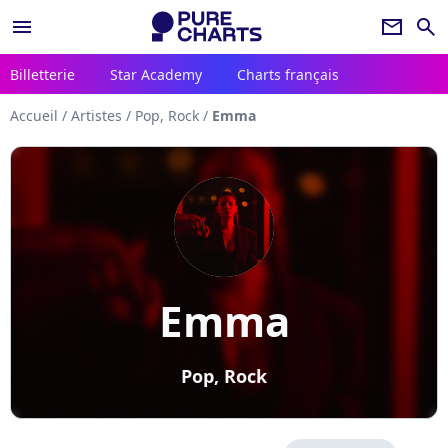
menu
newsletter
search
Billetterie
Star Academy
Charts français
Accueil
/
Artistes
/
Pop, Rock
/
Emma
Emma
Pop, Rock