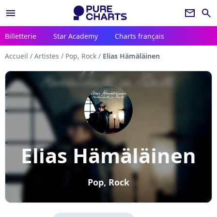
menu
newsletter
search
Billetterie
Star Academy
Charts français
Accueil
/
Artistes
/
Pop, Rock
/
Elias Hämäläinen
Elias Hämäläinen
Pop, Rock