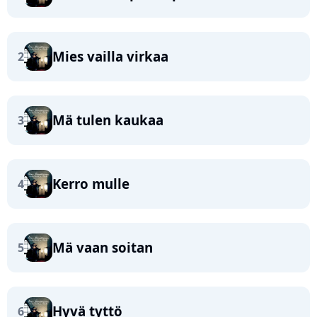
Mies vailla virkaa
2
Mä tulen kaukaa
3
Kerro mulle
4
Mä vaan soitan
5
Hyvä tyttö
6