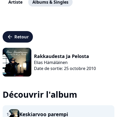
Artiste
Albums & Singles
arrow_left
Retour
Rakkaudesta Ja Pelosta
Elias Hämäläinen
Date de sortie: 25 octobre 2010
Découvrir l'album
Keskiarvoo parempi
1