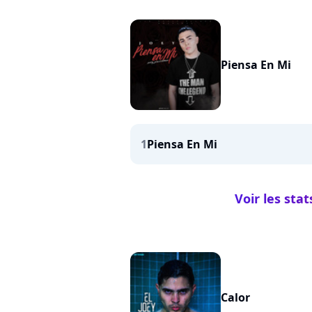
Piensa En Mi
1
Piensa En Mi
Voir les sta
Calor