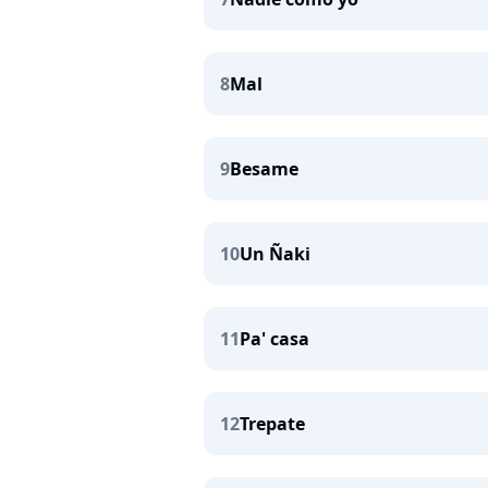
8
Mal
9
Besame
10
Un Ñaki
11
Pa' casa
12
Trepate