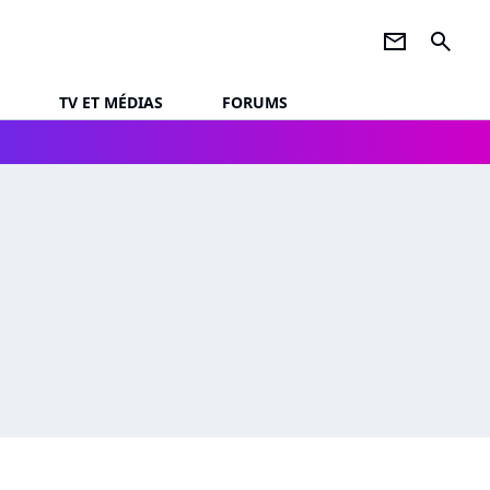
newsletter
search
TV ET MÉDIAS
FORUMS