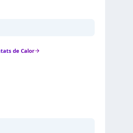
stats de Calor
arrow_right