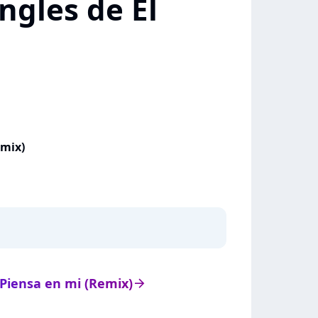
ngles de El
emix)
e Piensa en mi (Remix)
arrow_right