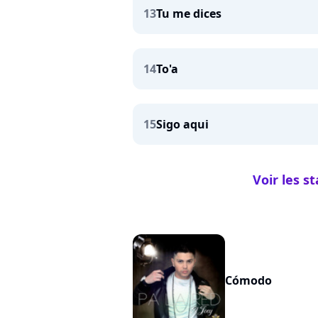
13
Tu me dices
14
To'a
15
Sigo aqui
Voir les s
Cómodo