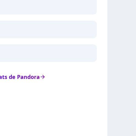
tats de Pandora
arrow_right