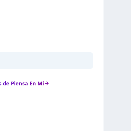
ts de Piensa En Mi
arrow_right