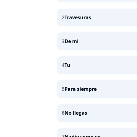
2
Travesuras
3
De mi
4
Tu
5
Para siempre
6
No llegas
7
Nadie como yo