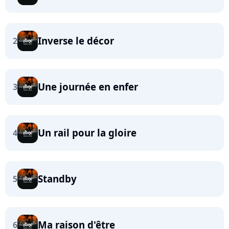
Inverse le décor
2
Une journée en enfer
3
Un rail pour la gloire
4
Standby
5
Ma raison d'être
6