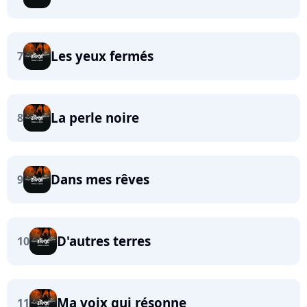
Les yeux fermés
7
La perle noire
8
Dans mes rêves
9
D'autres terres
10
Ma voix qui résonne
11