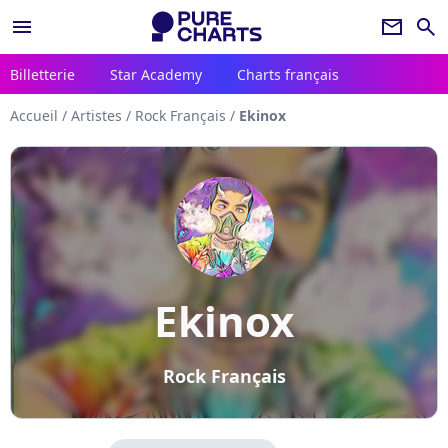
menu
newsletter
search
Billetterie
Star Academy
Charts français
Accueil
/
Artistes
/
Rock Français
/
Ekinox
Ekinox
Rock Français