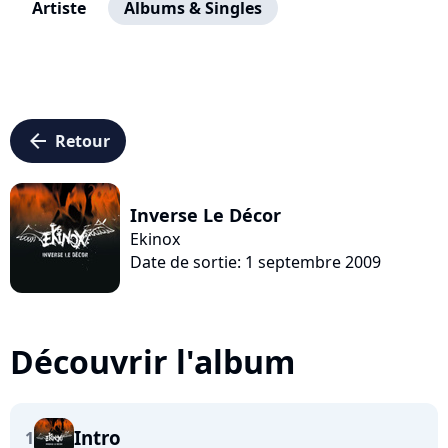
Artiste
Albums & Singles
arrow_left
Retour
Inverse Le Décor
Ekinox
Date de sortie: 1 septembre 2009
Découvrir l'album
Intro
1