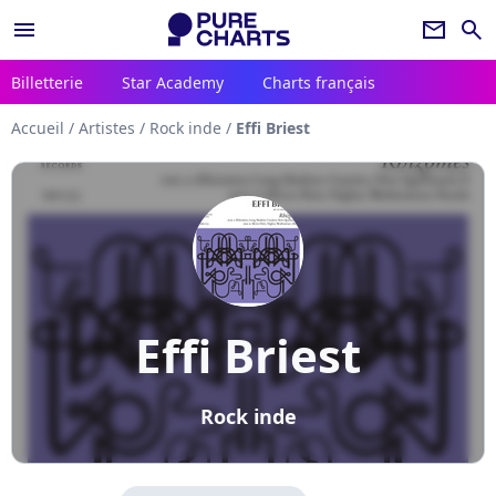
menu
newsletter
search
Billetterie
Star Academy
Charts français
Accueil
/
Artistes
/
Rock inde
/
Effi Briest
Effi Briest
Rock inde