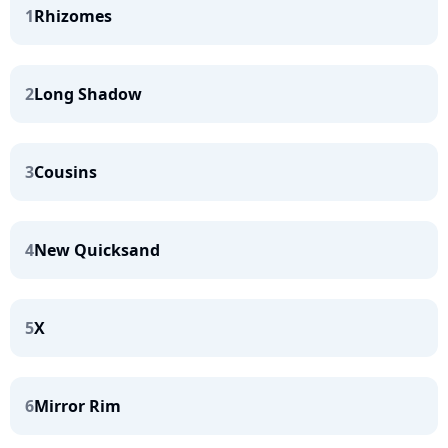
1
Rhizomes
2
Long Shadow
3
Cousins
4
New Quicksand
5
X
6
Mirror Rim