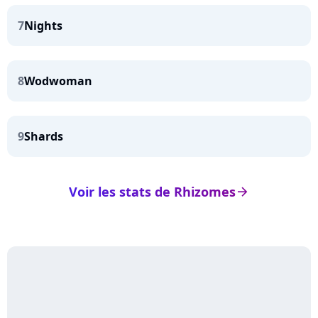
7
Nights
8
Wodwoman
9
Shards
Voir les stats de Rhizomes
arrow_right