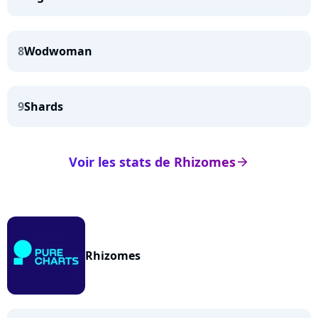
8
Wodwoman
9
Shards
Voir les stats de Rhizomes
arrow_right
Rhizomes