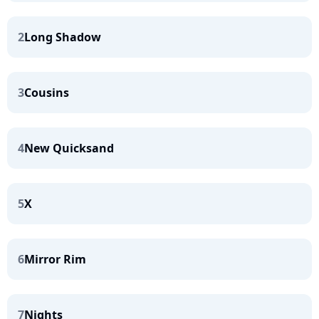
2
Long Shadow
3
Cousins
4
New Quicksand
5
X
6
Mirror Rim
7
Nights