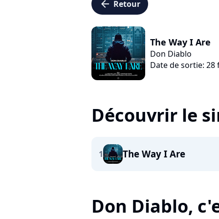
arrow_left
Retour
The Way I Are
Don Diablo
Date de sortie: 28 
Découvrir le s
The Way I Are
1
Don Diablo, c'e