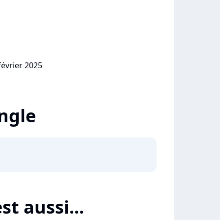
février 2025
ingle
st aussi...