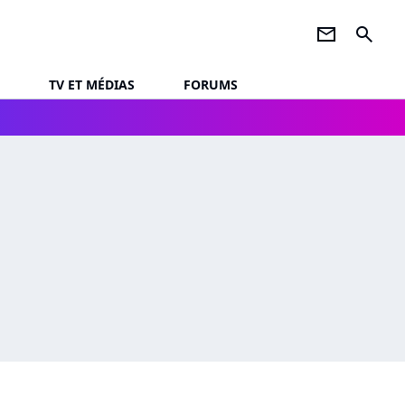
newsletter
search
TV ET MÉDIAS
FORUMS