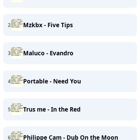
Mzkbx - Five Tips
2
Maluco - Evandro
3
Portable - Need You
4
Trus me - In the Red
5
Philippe Cam - Dub On the Moon
6