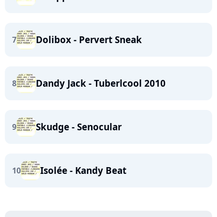
Dolibox - Pervert Sneak
7
Dandy Jack - Tuberlcool 2010
8
Skudge - Senocular
9
Isolée - Kandy Beat
10