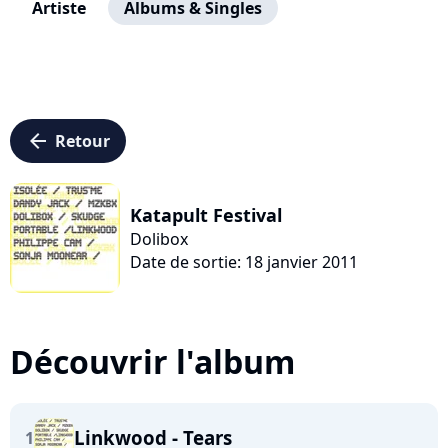
Artiste
Albums & Singles
arrow_left
Retour
Katapult Festival
Dolibox
Date de sortie: 18 janvier 2011
Découvrir l'album
Linkwood - Tears
1