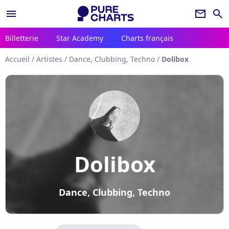
menu
newsletter
search
Billetterie
Star Academy
Charts français
Accueil
/
Artistes
/
Dance, Clubbing, Techno
/
Dolibox
Dolibox
Dance, Clubbing, Techno