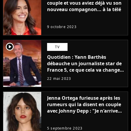
couple et vous aviez déjà vu son
nouveau compagnon... à la télé
9 octobre 2023
player2
TV
Quotidien : Yann Barthès
débauche un journaliste star de
France 5, ce que cela va changer
à la rentrée
22 mai 2023
Jenna Ortega furieuse après les
rumeurs qui la disent en couple
avec Johnny Depp : "Je n'arrive
même pas..."
5 septembre 2023