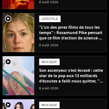
claque la porte pour "différends
8 août 2026
créatifs"
player2
LIFESTYLE
"L'un des pires films de tous les
temps" : Rosamund Pike pensait
que ce film d'action de science-
fiction avec Dwayne Johnson
8 août 2026
mettrait fin à sa carrière
player2
MUSIQUE
Son ascenseur s'est écrasé : cette
star de la pop aux 13 milliards
d'écoutes a failli nous quitter, "Je
pensais ne plus jamais chanter"
8 août 2026
player2
MUSIQUE