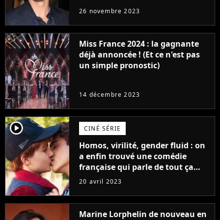
réaction des acteurs de Fast and
26 novembre 2023
Furious
Miss France 2024 : la gagnante
déjà annoncée ! (Et ce n'est pas
un simple pronostic)
14 décembre 2023
player2
CINÉ SÉRIE
Homos, virilité, gender fluid : on
a enfin trouvé une comédie
française qui parle de tout ça
sans être super ringarde
20 avril 2023
Marine Lorphelin de nouveau en