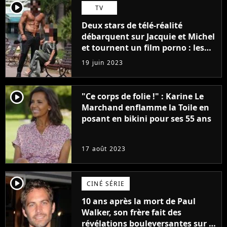
player2
TV
Deux stars de télé-réalité
débarquent sur Jacquie et Michel
et tournent un film porno : les
premières images du tournage
19 juin 2023
(exclu)
player2
"Ce corps de folie !" : Karine Le
Marchand enflamme la Toile en
posant en bikini pour ses 55 ans
17 août 2023
player2
CINÉ SÉRIE
10 ans après la mort de Paul
Walker, son frère fait des
révélations bouleversantes sur la