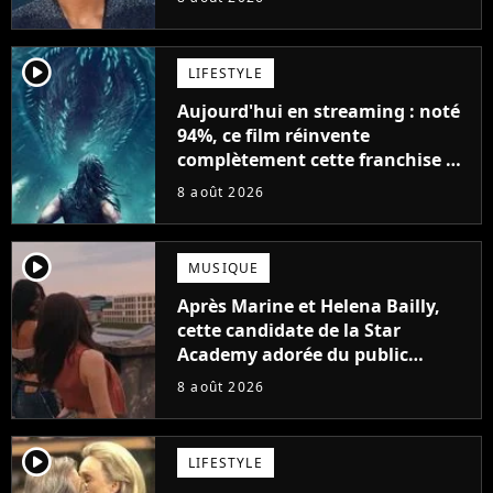
player2
LIFESTYLE
Aujourd'hui en streaming : noté
94%, ce film réinvente
complètement cette franchise de
science-fiction vieille de 40 ans
8 août 2026
player2
MUSIQUE
Après Marine et Helena Bailly,
cette candidate de la Star
Academy adorée du public
annonce son premier album,
8 août 2026
"C'est tellement puissant"
player2
LIFESTYLE