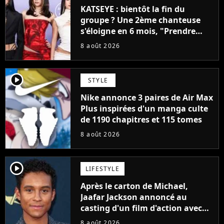
KATSEYE : bientôt la fin du
groupe ? Une 2ème chanteuse
s'éloigne en 6 mois, "Prendre
cette décision n’a pas été facile"
8 août 2026
player2
STYLE
Nike annonce 3 paires de Air Max
Plus inspirées d'un manga culte
de 1190 chapitres et 115 tomes
8 août 2026
player2
LIFESTYLE
Après le carton de Michael,
Jaafar Jackson annoncé au
casting d'un film d'action avec
Will Smith
8 août 2026