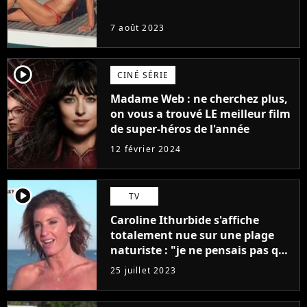
7 août 2023
player2
CINÉ SÉRIE
Madame Web : ne cherchez plus,
on vous a trouvé LE meilleur film
de super-héros de l'année
12 février 2024
player2
TV
Caroline Ithurbide s'affiche
totalement nue sur une plage
naturiste : "je ne pensais pas que
j'arriverais à le faire..."
25 juillet 2023