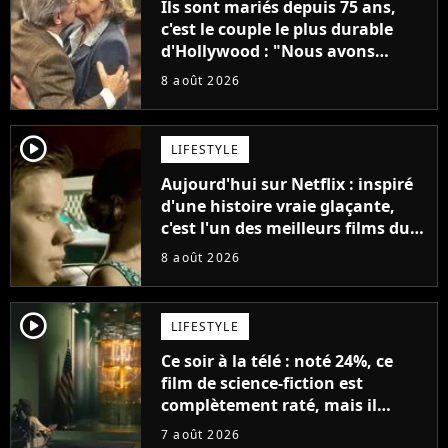
Ils sont mariés depuis 75 ans,
c'est le couple le plus durable
d'Hollywood : "Nous avons
avancé jour après jour, et les
8 août 2026
jours se sont transformés en
décennies"
player2
LIFESTYLE
Aujourd'hui sur Netflix : inspiré
d'une histoire vraie glaçante,
c'est l'un des meilleurs films du
21ème siècle
8 août 2026
player2
LIFESTYLE
Ce soir à la télé : noté 24%, ce
film de science-fiction est
complètement raté, mais il
aurait pu être encore pire à
7 août 2026