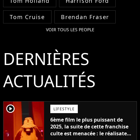
Tom Holland
Harrison Ford
Tom Cruise
Brendan Fraser
VOIR TOUS LES PEOPLE
DERNIÈRES
ACTUALITÉS
player2
LIFESTYLE
6ème film le plus puissant de
2025, la suite de cette franchise
culte est menacée : le réalisateur