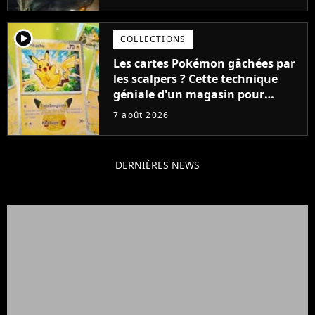
cause de son acteur
player2
COLLECTIONS
Les cartes Pokémon gâchées par
les scalpers ? Cette technique
géniale d'un magasin pour
ruiner les revendeurs
7 août 2026
DERNIÈRES NEWS