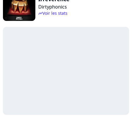
Dirtyphonics
Voir les stats
timeline