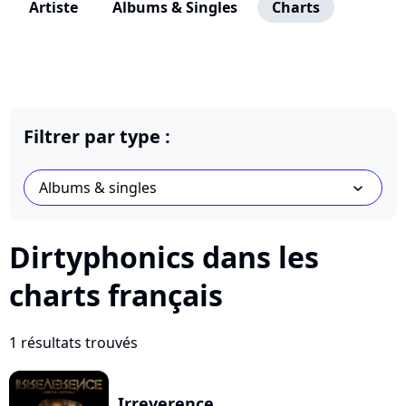
Artiste
Albums & Singles
Charts
Filtrer par type :
Albums & singles
chevron_bot
Dirtyphonics dans les
charts français
1 résultats trouvés
Irreverence