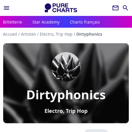
menu
newsletter
search
Billetterie
Star Academy
Charts français
Accueil
/
Artistes
/
Electro, Trip Hop
/
Dirtyphonics
Dirtyphonics
Electro, Trip Hop