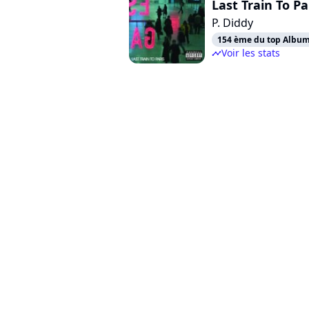
Last Train To Pa
P. Diddy
154 ème du top Albums
Voir les stats
timeline