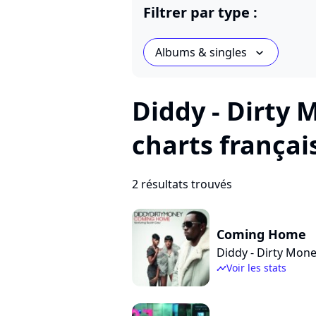
Filtrer par type :
Albums & singles
chevron_bot
Diddy - Dirty 
charts françai
2 résultats trouvés
Coming Home
Diddy - Dirty Mon
Voir les stats
timeline