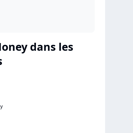
Money dans les
s
ey