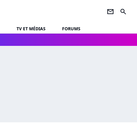
newsletter
search
TV ET MÉDIAS
FORUMS