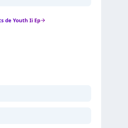
ts de Youth Ii Ep
arrow_right