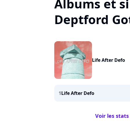
Albums et si
Deptford Go
Life After Defo
1
Life After Defo
Voir les stats