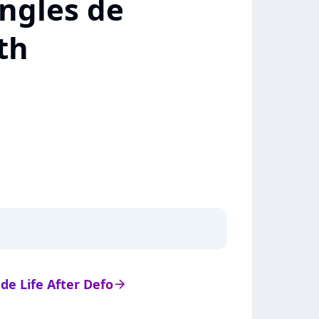
ngles de
th
 de Life After Defo
arrow_right