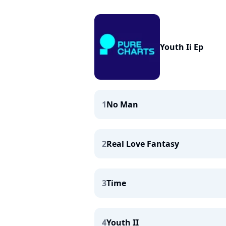
Youth Ii Ep
1
No Man
2
Real Love Fantasy
3
Time
4
Youth II