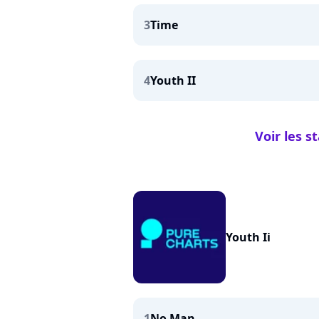
3
Time
4
Youth II
Voir les s
Youth Ii
1
No Man