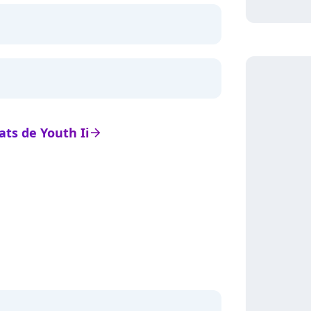
tats de Youth Ii
arrow_right