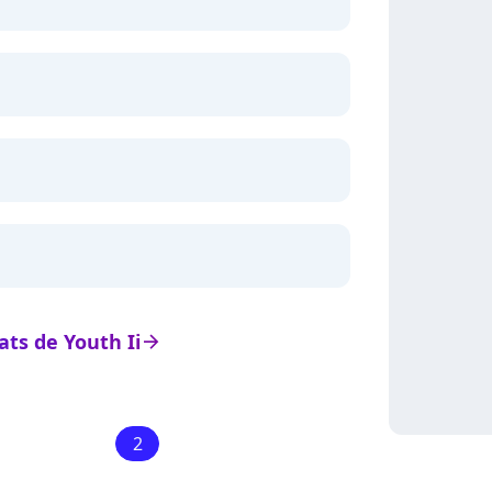
tats de Youth Ii
arrow_right
2