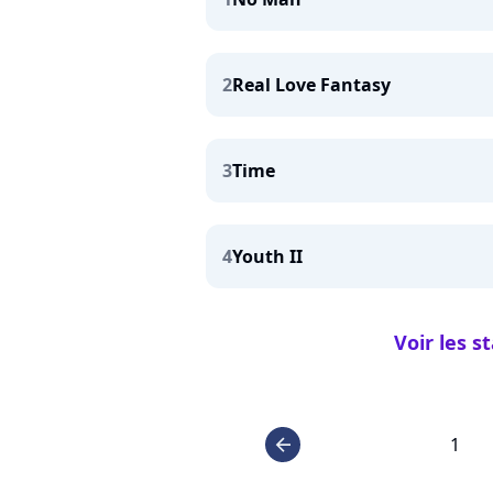
2
Real Love Fantasy
3
Time
4
Youth II
Voir les s
1
arrow_left