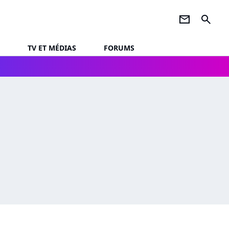
newsletter
search
TV ET MÉDIAS
FORUMS