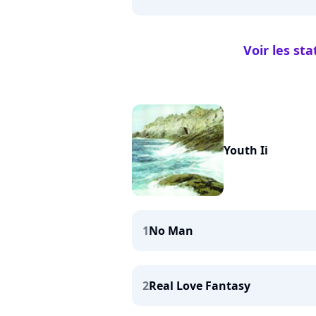
Voir les sta
Youth Ii
1
No Man
2
Real Love Fantasy